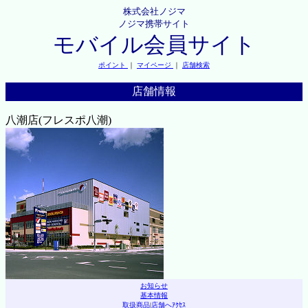
株式会社ノジマ
ノジマ携帯サイト
モバイル会員サイト
ポイント
｜
マイページ
｜
店舗検索
店舗情報
八潮店(フレスポ八潮)
お知らせ
基本情報
取扱商品
|
店舗へｱｸｾｽ