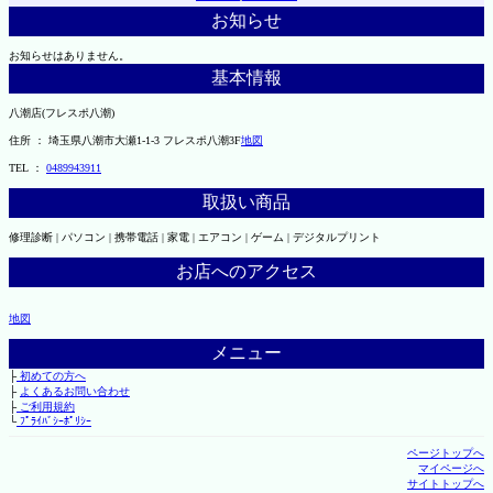
お知らせ
お知らせはありません。
基本情報
八潮店(フレスポ八潮)
住所 ： 埼玉県八潮市大瀬1-1-3 フレスポ八潮3F
地図
TEL ：
0489943911
取扱い商品
修理診断 | パソコン | 携帯電話 | 家電 | エアコン | ゲーム | デジタルプリント
お店へのアクセス
地図
メニュー
├
初めての方へ
├
よくあるお問い合わせ
├
ご利用規約
└
ﾌﾟﾗｲﾊﾞｼｰﾎﾟﾘｼｰ
ページトップへ
マイページへ
サイトトップへ