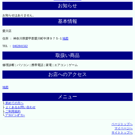
お知らせ
お知らせはありません。
基本情報
愛川店
住所 ： 神奈川県愛甲郡愛川町中津９７５-１
地図
TEL ：
0462841562
取扱い商品
修理診断 | パソコン | 携帯電話 | 家電 | エアコン | ゲーム
お店へのアクセス
地図
メニュー
├
初めての方へ
├
よくあるお問い合わせ
├
ご利用規約
└
ﾌﾟﾗｲﾊﾞｼｰﾎﾟﾘｼｰ
ページトップへ
マイページへ
サイトトップへ