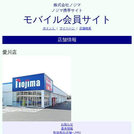
株式会社ノジマ
ノジマ携帯サイト
モバイル会員サイト
ポイント
｜
マイページ
｜
店舗検索
店舗情報
愛川店
お知らせ
基本情報
取扱商品
|
店舗へｱｸｾｽ