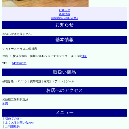
お知らせ
基本情報
取扱商品
|
店舗へｱｸｾｽ
お知らせ
お知らせはありません。
基本情報
ジョイナステラス二俣川店
住所 ： 横浜市旭区二俣川2-50-14ジョイナステラス二俣川 3階
地図
TEL ：
0453662281
取扱い商品
修理診断 | パソコン | 携帯電話 | 家電 | エアコン | ゲーム
お店へのアクセス
相鉄線二俣川駅直結
地図
メニュー
├
初めての方へ
├
よくあるお問い合わせ
├
ご利用規約