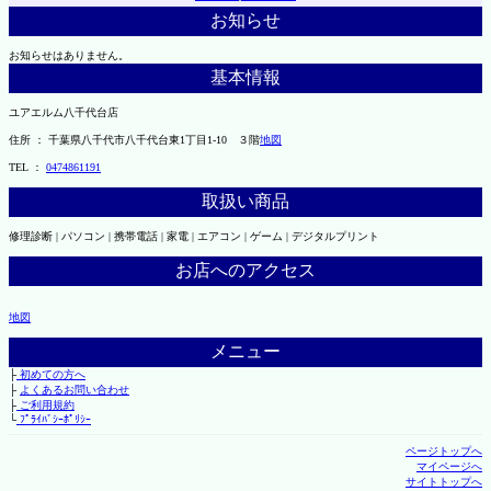
お知らせ
お知らせはありません。
基本情報
ユアエルム八千代台店
住所 ： 千葉県八千代市八千代台東1丁目1-10 ３階
地図
TEL ：
0474861191
取扱い商品
修理診断 | パソコン | 携帯電話 | 家電 | エアコン | ゲーム | デジタルプリント
お店へのアクセス
地図
メニュー
├
初めての方へ
├
よくあるお問い合わせ
├
ご利用規約
└
ﾌﾟﾗｲﾊﾞｼｰﾎﾟﾘｼｰ
ページトップへ
マイページへ
サイトトップへ