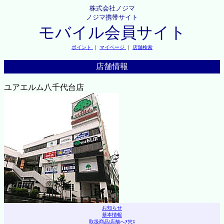
株式会社ノジマ
ノジマ携帯サイト
モバイル会員サイト
ポイント
｜
マイページ
｜
店舗検索
店舗情報
ユアエルム八千代台店
お知らせ
基本情報
取扱商品
|
店舗へｱｸｾｽ