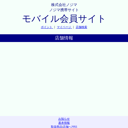
株式会社ノジマ
ノジマ携帯サイト
モバイル会員サイト
ポイント
｜
マイページ
｜
店舗検索
店舗情報
お知らせ
基本情報
取扱商品
|
店舗へｱｸｾｽ