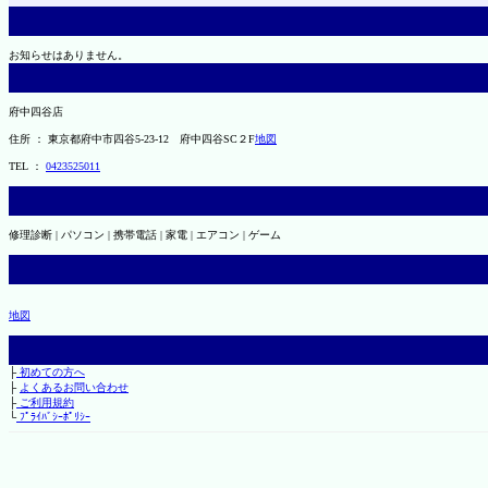
お知らせはありません。
府中四谷店
住所 ： 東京都府中市四谷5-23-12 府中四谷SC２F
地図
TEL ：
0423525011
修理診断 | パソコン | 携帯電話 | 家電 | エアコン | ゲーム
地図
├
初めての方へ
├
よくあるお問い合わせ
├
ご利用規約
└
ﾌﾟﾗｲﾊﾞｼｰﾎﾟﾘｼｰ