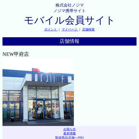
株式会社ノジマ
ノジマ携帯サイト
モバイル会員サイト
ポイント
｜
マイページ
｜
店舗検索
店舗情報
NEW甲府店
お知らせ
基本情報
取扱商品
|
店舗へｱｸｾｽ