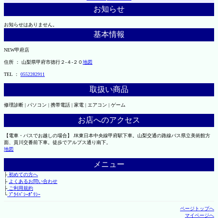
お知らせ
お知らせはありません。
基本情報
NEW甲府店
住所 ： 山梨県甲府市徳行２-４-２０
地図
TEL ：
0552282911
取扱い商品
修理診断 | パソコン | 携帯電話 | 家電 | エアコン | ゲーム
お店へのアクセス
【電車・バスでお越しの場合】 JR東日本中央線甲府駅下車。山梨交通の路線バス県立美術館方
面、貢川交番前下車。徒歩でアルプス通り南下。
地図
メニュー
├
初めての方へ
├
よくあるお問い合わせ
├
ご利用規約
└
ﾌﾟﾗｲﾊﾞｼｰﾎﾟﾘｼｰ
ページトップへ
マイページへ