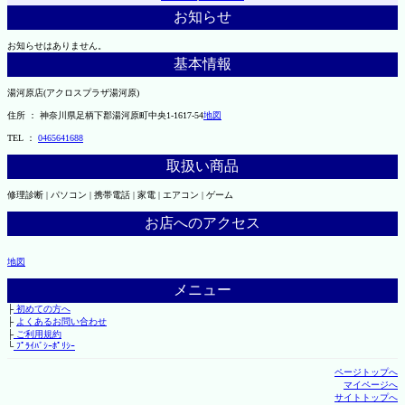
お知らせ
お知らせはありません。
基本情報
湯河原店(アクロスプラザ湯河原)
住所 ： 神奈川県足柄下郡湯河原町中央1-1617-54
地図
TEL ：
0465641688
取扱い商品
修理診断 | パソコン | 携帯電話 | 家電 | エアコン | ゲーム
お店へのアクセス
地図
メニュー
├
初めての方へ
├
よくあるお問い合わせ
├
ご利用規約
└
ﾌﾟﾗｲﾊﾞｼｰﾎﾟﾘｼｰ
ページトップへ
マイページへ
サイトトップへ