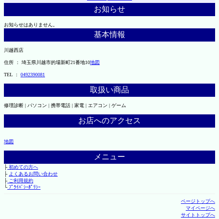
お知らせ
お知らせはありません。
基本情報
川越西店
住所 ： 埼玉県川越市的場新町21番地10
地図
TEL ：
0492390081
取扱い商品
修理診断 | パソコン | 携帯電話 | 家電 | エアコン | ゲーム
お店へのアクセス
地図
メニュー
├
初めての方へ
├
よくあるお問い合わせ
├
ご利用規約
└
ﾌﾟﾗｲﾊﾞｼｰﾎﾟﾘｼｰ
ページトップへ
マイページへ
サイトトップへ