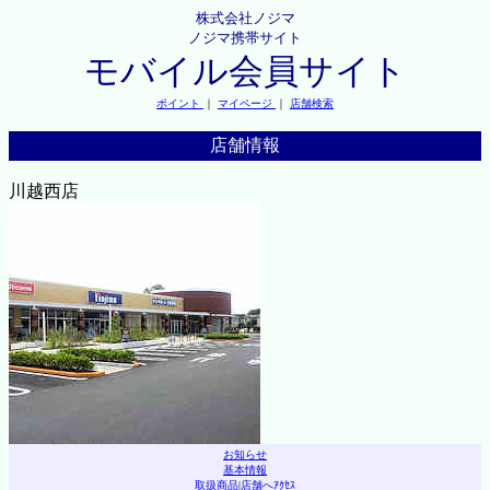
株式会社ノジマ
ノジマ携帯サイト
モバイル会員サイト
ポイント
｜
マイページ
｜
店舗検索
店舗情報
川越西店
お知らせ
基本情報
取扱商品
|
店舗へｱｸｾｽ