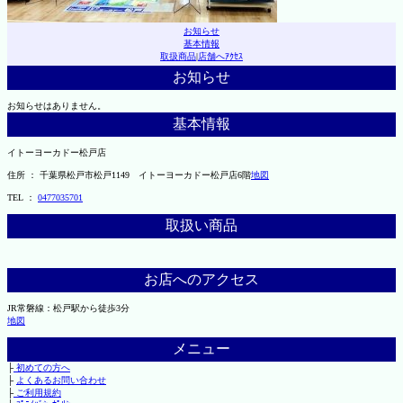
お知らせ
基本情報
取扱商品
|
店舗へｱｸｾｽ
お知らせ
お知らせはありません。
基本情報
イトーヨーカドー松戸店
住所 ： 千葉県松戸市松戸1149 イトーヨーカドー松戸店6階
地図
TEL ：
0477035701
取扱い商品
お店へのアクセス
JR常磐線：松戸駅から徒歩3分
地図
メニュー
├
初めての方へ
├
よくあるお問い合わせ
├
ご利用規約