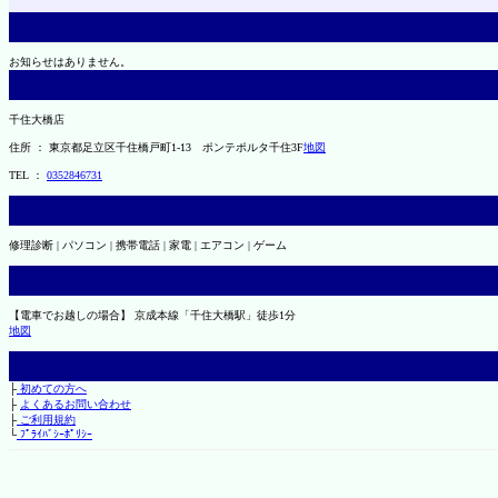
お知らせはありません。
千住大橋店
住所 ： 東京都足立区千住橋戸町1-13 ポンテポルタ千住3F
地図
TEL ：
0352846731
修理診断 | パソコン | 携帯電話 | 家電 | エアコン | ゲーム
【電車でお越しの場合】 京成本線「千住大橋駅」徒歩1分
地図
├
初めての方へ
├
よくあるお問い合わせ
├
ご利用規約
└
ﾌﾟﾗｲﾊﾞｼｰﾎﾟﾘｼｰ