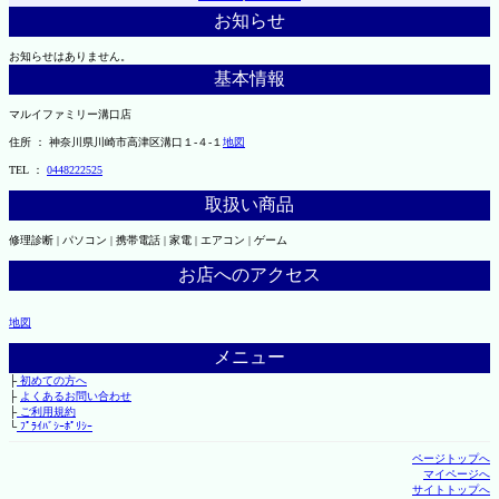
お知らせ
お知らせはありません。
基本情報
マルイファミリー溝口店
住所 ： 神奈川県川崎市高津区溝口１-４-１
地図
TEL ：
0448222525
取扱い商品
修理診断 | パソコン | 携帯電話 | 家電 | エアコン | ゲーム
お店へのアクセス
地図
メニュー
├
初めての方へ
├
よくあるお問い合わせ
├
ご利用規約
└
ﾌﾟﾗｲﾊﾞｼｰﾎﾟﾘｼｰ
ページトップへ
マイページへ
サイトトップへ