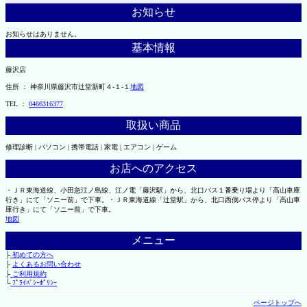
お知らせ
お知らせはありません。
基本情報
藤沢店
住所 ： 神奈川県藤沢市辻堂新町４-１-１
地図
TEL ：
0466316377
取扱い商品
修理診断 | パソコン | 携帯電話 | 家電 | エアコン | ゲーム
お店へのアクセス
・ＪＲ東海道線、小田急江ノ島線、江ノ電「藤沢駅」から、北口バス１番乗り場より「高山車庫
行き」にて「ソニー前」で下車。・ＪＲ東海道線「辻堂駅」から、北口西側バス停より「高山車
庫行き」にて「ソニー前」で下車。
地図
メニュー
├
初めての方へ
├
よくあるお問い合わせ
├
ご利用規約
└
ﾌﾟﾗｲﾊﾞｼｰﾎﾟﾘｼｰ
ページトップへ