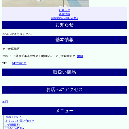
お知らせ
基本情報
取扱商品
|
店舗へｱｸｾｽ
お知らせ
お知らせはありません。
基本情報
アリオ蘇我店
住所 ： 千葉県千葉市中央区川崎町52-7 アリオ蘇我店２F
地図
TEL ：
0432082131
取扱い商品
お店へのアクセス
地図
メニュー
├
初めての方へ
├
よくあるお問い合わせ
├
ご利用規約
└
ﾌﾟﾗｲﾊﾞｼｰﾎﾟﾘｼｰ