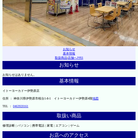
お知らせ
基本情報
取扱商品
|
店舗へｱｸｾｽ
お知らせ
お知らせはありません。
基本情報
イトーヨーカドー伊勢原店
住所 ： 神奈川県伊勢原市桜台1-8-1 イトーヨーカドー伊勢原4階
地図
TEL ：
0463920161
取扱い商品
修理診断 | パソコン | 携帯電話 | 家電 | エアコン | ゲーム
お店へのアクセス