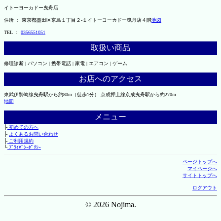
イトーヨーカドー曳舟店
住所 ： 東京都墨田区京島１丁目２-１イトーヨーカドー曳舟店４階
地図
TEL ：
0356551051
取扱い商品
修理診断 | パソコン | 携帯電話 | 家電 | エアコン | ゲーム
お店へのアクセス
東武伊勢崎線曳舟駅から約80m（徒歩1分） 京成押上線京成曳舟駅から約270m
地図
メニュー
├
初めての方へ
├
よくあるお問い合わせ
├
ご利用規約
└
ﾌﾟﾗｲﾊﾞｼｰﾎﾟﾘｼｰ
ページトップへ
マイページへ
サイトトップへ
ログアウト
© 2026 Nojima.