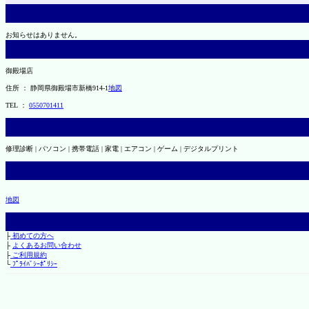
お知らせはありません。
御殿場店
住所 ： 静岡県御殿場市新橋914-1
地図
TEL ：
0550701411
修理診断 | パソコン | 携帯電話 | 家電 | エアコン | ゲーム | デジタルプリント
地図
├
初めての方へ
├
よくあるお問い合わせ
├
ご利用規約
└
ﾌﾟﾗｲﾊﾞｼｰﾎﾟﾘｼｰ