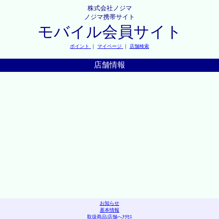
株式会社ノジマ
ノジマ携帯サイト
モバイル会員サイト
ポイント
｜
マイページ
｜
店舗検索
店舗情報
お知らせ
基本情報
取扱商品
|
店舗へｱｸｾｽ