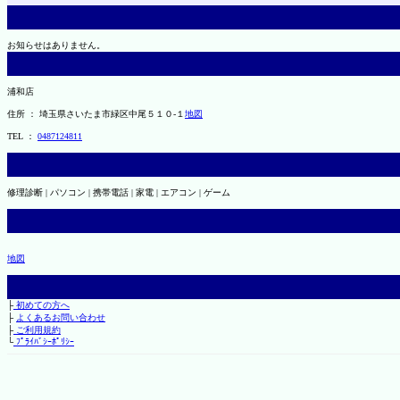
お知らせはありません。
浦和店
住所 ： 埼玉県さいたま市緑区中尾５１０-１
地図
TEL ：
0487124811
修理診断 | パソコン | 携帯電話 | 家電 | エアコン | ゲーム
地図
├
初めての方へ
├
よくあるお問い合わせ
├
ご利用規約
└
ﾌﾟﾗｲﾊﾞｼｰﾎﾟﾘｼｰ