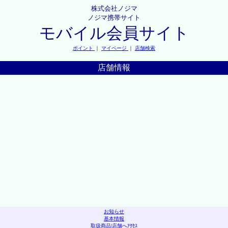
株式会社ノジマ
ノジマ携帯サイト
モバイル会員サイト
ポイント
｜
マイページ
｜
店舗検索
店舗情報
お知らせ
基本情報
取扱商品
|
店舗へｱｸｾｽ