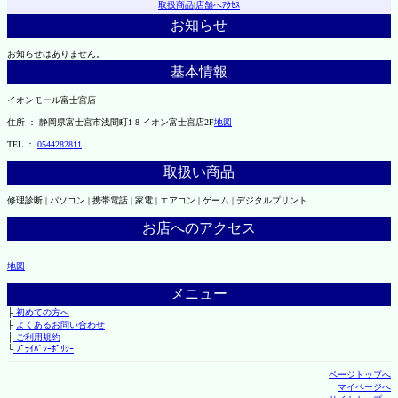
取扱商品
|
店舗へｱｸｾｽ
お知らせ
お知らせはありません。
基本情報
イオンモール富士宮店
住所 ： 静岡県富士宮市浅間町1-8 イオン富士宮店2F
地図
TEL ：
0544282811
取扱い商品
修理診断 | パソコン | 携帯電話 | 家電 | エアコン | ゲーム | デジタルプリント
お店へのアクセス
地図
メニュー
├
初めての方へ
├
よくあるお問い合わせ
├
ご利用規約
└
ﾌﾟﾗｲﾊﾞｼｰﾎﾟﾘｼｰ
ページトップへ
マイページへ