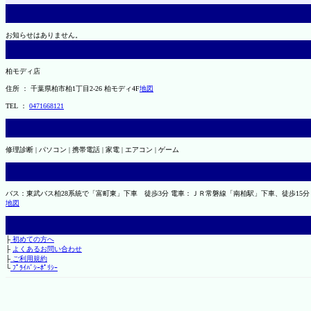
お知らせはありません。
柏モディ店
住所 ： 千葉県柏市柏1丁目2-26 柏モディ4F
地図
TEL ：
0471668121
修理診断 | パソコン | 携帯電話 | 家電 | エアコン | ゲーム
バス：東武バス柏28系統で「富町東」下車 徒歩3分 電車：ＪＲ常磐線「南柏駅」下車、徒歩15分
地図
├
初めての方へ
├
よくあるお問い合わせ
├
ご利用規約
└
ﾌﾟﾗｲﾊﾞｼｰﾎﾟﾘｼｰ