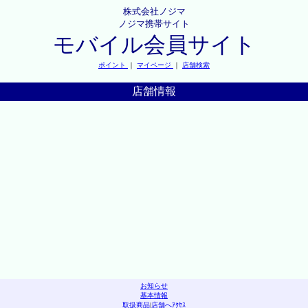
株式会社ノジマ
ノジマ携帯サイト
モバイル会員サイト
ポイント
｜
マイページ
｜
店舗検索
店舗情報
お知らせ
基本情報
取扱商品
|
店舗へｱｸｾｽ