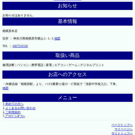
お知らせ
お知らせはありません。
基本情報
相模原本店
住所 ： 神奈川県相模原市横山１-１-１
地図
TEL ：
0427531516
取扱い商品
修理診断 | パソコン | 携帯電話 | 家電 | エアコン | ゲーム | デジタルプリント
お店へのアクセス
・JR横浜線「相模原駅」より、バス6番乗り場14・17系統で「清新中学校入口」下車。
地図
メニュー
├
初めての方へ
├
よくあるお問い合わせ
├
ご利用規約
└
ﾌﾟﾗｲﾊﾞｼｰﾎﾟﾘｼｰ
ページトップへ
マイページへ
サイトトップへ