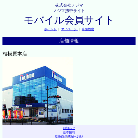
株式会社ノジマ
ノジマ携帯サイト
モバイル会員サイト
ポイント
｜
マイページ
｜
店舗検索
店舗情報
相模原本店
お知らせ
基本情報
取扱商品
|
店舗へｱｸｾｽ