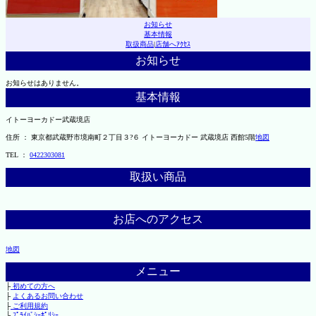
お知らせ
基本情報
取扱商品
|
店舗へｱｸｾｽ
お知らせ
お知らせはありません。
基本情報
イトーヨーカドー武蔵境店
住所 ： 東京都武蔵野市境南町２丁目３?６ イトーヨーカドー 武蔵境店 西館5階
地図
TEL ：
0422303081
取扱い商品
お店へのアクセス
地図
メニュー
├
初めての方へ
├
よくあるお問い合わせ
├
ご利用規約
└
ﾌﾟﾗｲﾊﾞｼｰﾎﾟﾘｼｰ