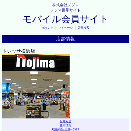
株式会社ノジマ
ノジマ携帯サイト
モバイル会員サイト
ポイント
｜
マイページ
｜
店舗検索
店舗情報
トレッサ横浜店
お知らせ
基本情報
取扱商品
|
店舗へｱｸｾｽ