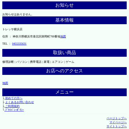
お知らせ
お知らせはありません。
基本情報
トレッサ横浜店
住所 ： 神奈川県横浜市港北区師岡町700番地
地図
TEL ：
0455335631
取扱い商品
修理診断 | パソコン | 携帯電話 | 家電 | エアコン | ゲーム
お店へのアクセス
地図
メニュー
├
初めての方へ
├
よくあるお問い合わせ
├
ご利用規約
└
ﾌﾟﾗｲﾊﾞｼｰﾎﾟﾘｼｰ
ページトップへ
マイページへ
サイトトップへ