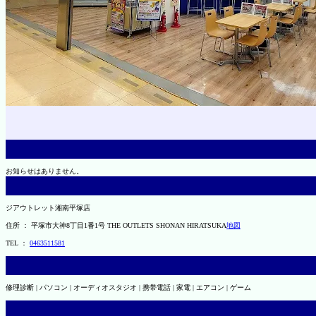
お知らせはありません。
ジアウトレット湘南平塚店
住所 ： 平塚市大神8丁目1番1号 THE OUTLETS SHONAN HIRATSUKA
地図
TEL ：
0463511581
修理診断 | パソコン | オーディオスタジオ | 携帯電話 | 家電 | エアコン | ゲーム