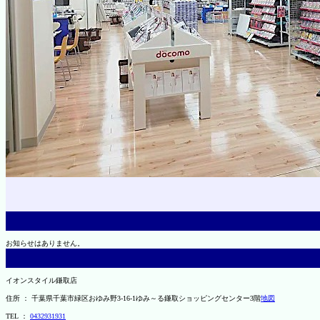
お知らせはありません。
イオンスタイル鎌取店
住所 ： 千葉県千葉市緑区おゆみ野3-16-1ゆみ～る鎌取ショッピングセンター3階
地図
TEL ：
0432931931