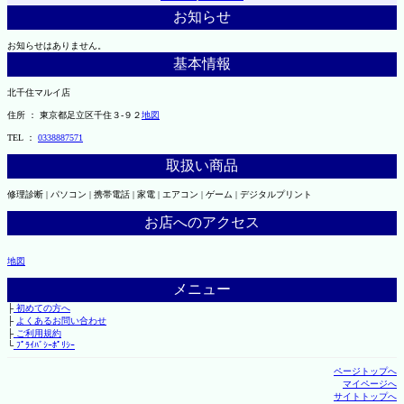
お知らせ
お知らせはありません。
基本情報
北千住マルイ店
住所 ： 東京都足立区千住３-９２
地図
TEL ：
0338887571
取扱い商品
修理診断 | パソコン | 携帯電話 | 家電 | エアコン | ゲーム | デジタルプリント
お店へのアクセス
地図
メニュー
├
初めての方へ
├
よくあるお問い合わせ
├
ご利用規約
└
ﾌﾟﾗｲﾊﾞｼｰﾎﾟﾘｼｰ
ページトップへ
マイページへ
サイトトップへ