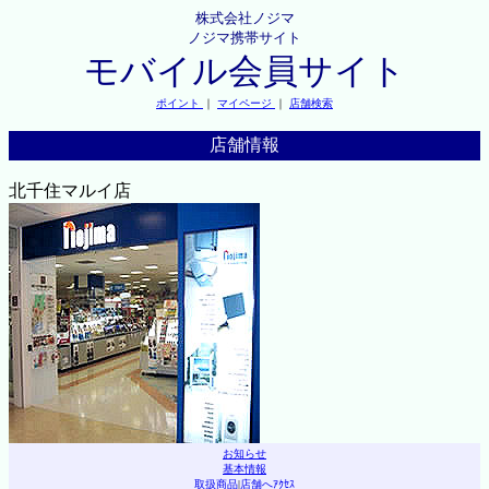
株式会社ノジマ
ノジマ携帯サイト
モバイル会員サイト
ポイント
｜
マイページ
｜
店舗検索
店舗情報
北千住マルイ店
お知らせ
基本情報
取扱商品
|
店舗へｱｸｾｽ