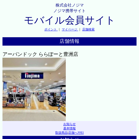
株式会社ノジマ
ノジマ携帯サイト
モバイル会員サイト
ポイント
｜
マイページ
｜
店舗検索
店舗情報
アーバンドック ららぽーと豊洲店
お知らせ
基本情報
取扱商品
|
店舗へｱｸｾｽ