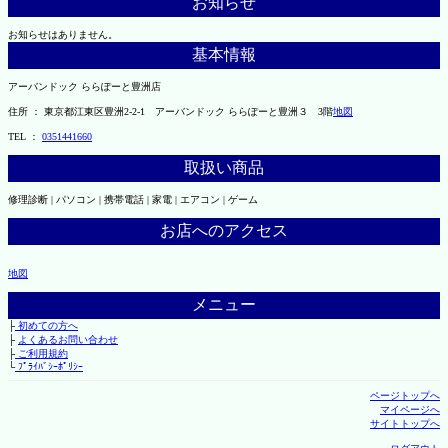
お知らせ
お知らせはありません。
基本情報
アーバンドック ららぽーと豊洲店
住所 ： 東京都江東区豊洲2-2-1 アーバンドック ららぽーと豊洲３ 3階
地図
TEL ：
0351441660
取扱い商品
修理診断 | パソコン | 携帯電話 | 家電 | エアコン | ゲーム
お店へのアクセス
地図
メニュー
├
初めての方へ
├
よくあるお問い合わせ
├
ご利用規約
└
ﾌﾟﾗｲﾊﾞｼｰﾎﾟﾘｼｰ
ページトップへ
マイページへ
サイトトップへ