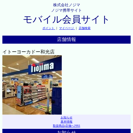
株式会社ノジマ
ノジマ携帯サイト
モバイル会員サイト
ポイント
｜
マイページ
｜
店舗検索
店舗情報
イトーヨーカドー和光店
お知らせ
基本情報
取扱商品
|
店舗へｱｸｾｽ
お知らせ