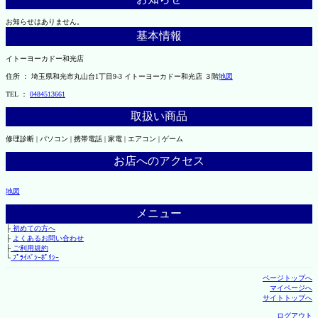
お知らせはありません。
基本情報
イトーヨーカドー和光店
住所 ： 埼玉県和光市丸山台1丁目9-3 イトーヨーカドー和光店 ３階
地図
TEL ：
0484513661
取扱い商品
修理診断 | パソコン | 携帯電話 | 家電 | エアコン | ゲーム
お店へのアクセス
地図
メニュー
├
初めての方へ
├
よくあるお問い合わせ
├
ご利用規約
└
ﾌﾟﾗｲﾊﾞｼｰﾎﾟﾘｼｰ
ページトップへ
マイページへ
サイトトップへ
ログアウト