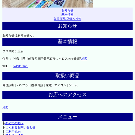
お知らせ
基本情報
取扱商品
|
店舗へｱｸｾｽ
お知らせ
お知らせはありません。
基本情報
クロス向ヶ丘店
住所 ： 神奈川県川崎市多摩区登戸2779-1 クロス向ヶ丘3階
地図
TEL ：
0449118671
取扱い商品
修理診断 | パソコン | 携帯電話 | 家電 | エアコン | ゲーム
お店へのアクセス
地図
メニュー
├
初めての方へ
├
よくあるお問い合わせ
├
ご利用規約