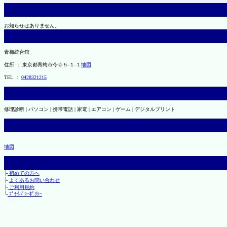
お知らせはありません。
青梅統合館
住所 ： 東京都青梅市今寺５-１-１
地図
TEL ：
0428321215
修理診断 | パソコン | 携帯電話 | 家電 | エアコン | ゲーム | デジタルプリント
地図
├
初めての方へ
├
よくあるお問い合わせ
├
ご利用規約
└
ﾌﾟﾗｲﾊﾞｼｰﾎﾟﾘｼｰ