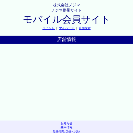
株式会社ノジマ
ノジマ携帯サイト
モバイル会員サイト
ポイント
｜
マイページ
｜
店舗検索
店舗情報
お知らせ
基本情報
取扱商品
|
店舗へｱｸｾｽ