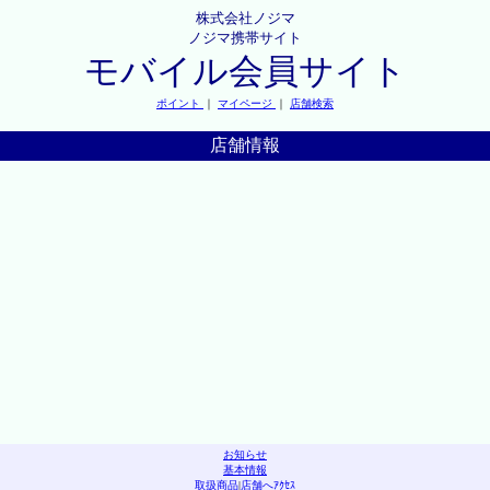
株式会社ノジマ
ノジマ携帯サイト
モバイル会員サイト
ポイント
｜
マイページ
｜
店舗検索
店舗情報
お知らせ
基本情報
取扱商品
|
店舗へｱｸｾｽ