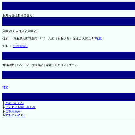
お知らせはありません。
入間店(丸広百貨店入間店)
住所 ： 埼玉県入間市豊岡1-6-12 丸広（まるひろ）百貨店 入間店５F
地図
TEL ：
0429606631
修理診断 | パソコン | 携帯電話 | 家電 | エアコン | ゲーム
地図
├
初めての方へ
├
よくあるお問い合わせ
├
ご利用規約
└
ﾌﾟﾗｲﾊﾞｼｰﾎﾟﾘｼｰ