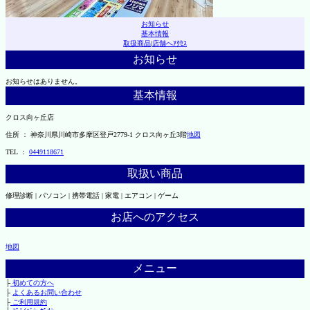
お知らせ
基本情報
取扱商品
|
店舗へｱｸｾｽ
お知らせ
お知らせはありません。
基本情報
クロス向ヶ丘店
住所 ： 神奈川県川崎市多摩区登戸2779-1 クロス向ヶ丘3階
地図
TEL ：
0449118671
取扱い商品
修理診断 | パソコン | 携帯電話 | 家電 | エアコン | ゲーム
お店へのアクセス
地図
メニュー
├
初めての方へ
├
よくあるお問い合わせ
├
ご利用規約