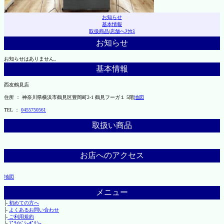
お知らせ
基本情報
取扱商品
|
店舗へｱｸｾｽ
お知らせ
お知らせはありません。
基本情報
西友鶴見店
住所 ： 神奈川県横浜市鶴見区豊岡町2-1 鶴見フーガ１ 5階
地図
TEL ：
0455750561
取扱い商品
お店へのアクセス
地図
メニュー
├
初めての方へ
├
よくあるお問い合わせ
├
ご利用規約
└
ﾌﾟﾗｲﾊﾞｼｰﾎﾟﾘｼｰ