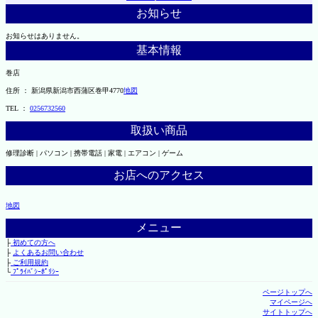
お知らせ
お知らせはありません。
基本情報
巻店
住所 ： 新潟県新潟市西蒲区巻甲4770
地図
TEL ：
0256732560
取扱い商品
修理診断 | パソコン | 携帯電話 | 家電 | エアコン | ゲーム
お店へのアクセス
地図
メニュー
├
初めての方へ
├
よくあるお問い合わせ
├
ご利用規約
└
ﾌﾟﾗｲﾊﾞｼｰﾎﾟﾘｼｰ
ページトップへ
マイページへ
サイトトップへ