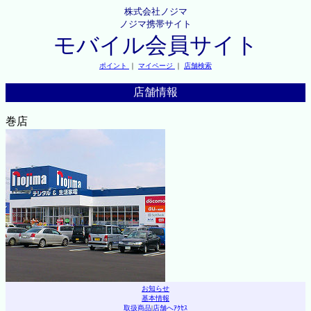
株式会社ノジマ
ノジマ携帯サイト
モバイル会員サイト
ポイント
｜
マイページ
｜
店舗検索
店舗情報
巻店
お知らせ
基本情報
取扱商品
|
店舗へｱｸｾｽ