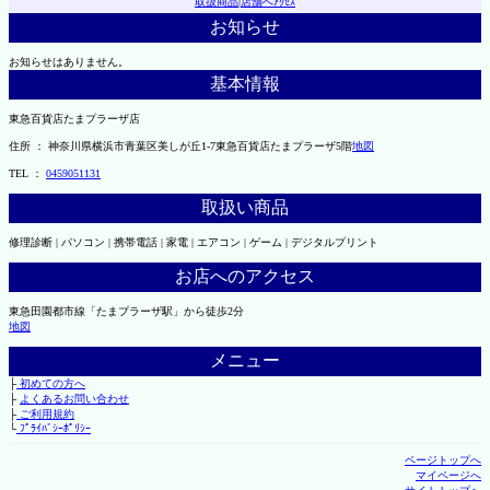
取扱商品
|
店舗へｱｸｾｽ
お知らせ
お知らせはありません。
基本情報
東急百貨店たまプラーザ店
住所 ： 神奈川県横浜市青葉区美しが丘1-7東急百貨店たまプラーザ5階
地図
TEL ：
0459051131
取扱い商品
修理診断 | パソコン | 携帯電話 | 家電 | エアコン | ゲーム | デジタルプリント
お店へのアクセス
東急田園都市線「たまプラーザ駅」から徒歩2分
地図
メニュー
├
初めての方へ
├
よくあるお問い合わせ
├
ご利用規約
└
ﾌﾟﾗｲﾊﾞｼｰﾎﾟﾘｼｰ
ページトップへ
マイページへ