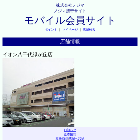
株式会社ノジマ
ノジマ携帯サイト
モバイル会員サイト
ポイント
｜
マイページ
｜
店舗検索
店舗情報
イオン八千代緑が丘店
お知らせ
基本情報
取扱商品
|
店舗へｱｸｾｽ