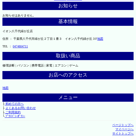
お知らせ
お知らせはありません。
基本情報
イオン八千代緑が丘店
住所 ： 千葉県八千代市緑が丘２丁目１番３ イオン八千代緑が丘３F
地図
TEL ：
0474804711
取扱い商品
修理診断 | パソコン | 携帯電話 | 家電 | エアコン | ゲーム
お店へのアクセス
地図
メニュー
├
初めての方へ
├
よくあるお問い合わせ
├
ご利用規約
└
ﾌﾟﾗｲﾊﾞｼｰﾎﾟﾘｼｰ
ページトップへ
マイページへ
サイトトップへ