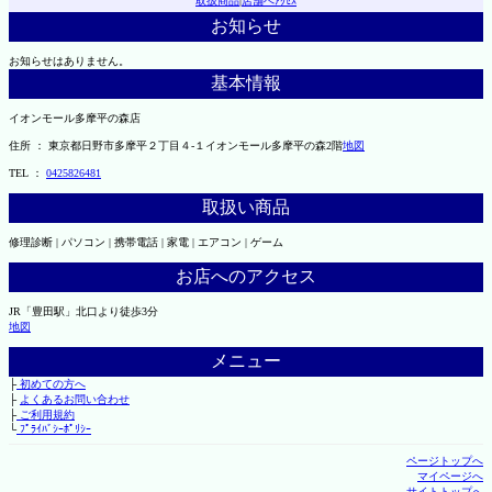
取扱商品
|
店舗へｱｸｾｽ
お知らせ
お知らせはありません。
基本情報
イオンモール多摩平の森店
住所 ： 東京都日野市多摩平２丁目４-１イオンモール多摩平の森2階
地図
TEL ：
0425826481
取扱い商品
修理診断 | パソコン | 携帯電話 | 家電 | エアコン | ゲーム
お店へのアクセス
JR「豊田駅」北口より徒歩3分
地図
メニュー
├
初めての方へ
├
よくあるお問い合わせ
├
ご利用規約
└
ﾌﾟﾗｲﾊﾞｼｰﾎﾟﾘｼｰ
ページトップへ
マイページへ
サイトトップへ