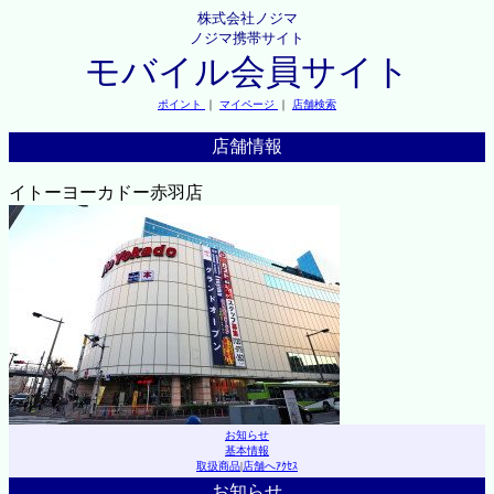
株式会社ノジマ
ノジマ携帯サイト
モバイル会員サイト
ポイント
｜
マイページ
｜
店舗検索
店舗情報
イトーヨーカドー赤羽店
お知らせ
基本情報
取扱商品
|
店舗へｱｸｾｽ
お知らせ