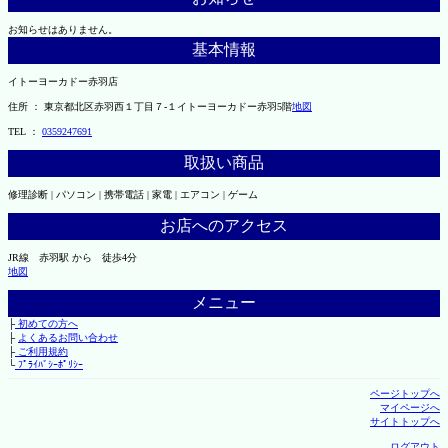
お知らせはありません。
基本情報
イトーヨーカドー赤羽店
住所 ： 東京都北区赤羽西１丁目７-１イトーヨーカドー赤羽5階
地図
TEL ：
0359247691
取扱い商品
修理診断 | パソコン | 携帯電話 | 家電 | エアコン | ゲーム
お店へのアクセス
JR線 赤羽駅 から 徒歩4分
地図
メニュー
├
初めての方へ
├
よくあるお問い合わせ
├
ご利用規約
└
ﾌﾟﾗｲﾊﾞｼｰﾎﾟﾘｼｰ
ページトップへ
マイページへ
サイトトップへ
ログアウト