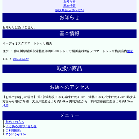
お知らせ
基本情報
取扱商品
|
店舗へｱｸｾｽ
お知らせ
お知らせはありません。
基本情報
オーディオスクエア トレッサ横浜
住所 ： 神奈川県横浜市港北区師岡町700 トレッサ横浜南棟3階 ノジマ トレッサ横浜店内
地図
TEL ：
0455335629
取扱い商品
お店へのアクセス
【お車でお越しの場合】 第3京浜都筑I.Cから南東に約4.3km 港北I.Cから北東に約4.7km 新横浜
方面から環状2号線 大豆戸交差点より約1.6km 川崎方面から 駒岡交番前交差点より約1.3km
地図
メニュー
├
初めての方へ
├
よくあるお問い合わせ
├
ご利用規約
└
ﾌﾟﾗｲﾊﾞｼｰﾎﾟﾘｼｰ