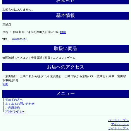
お知らせ
お知らせはありません。
基本情報
三浦店
住所 ： 神奈川県三浦市初声町入江字2-186-1
地図
TEL ：
0468873151
取扱い商品
修理診断 | パソコン | 携帯電話 | 家電 | エアコン | ゲーム
お店へのアクセス
・京浜急行 三崎口駅から徒歩18分 京浜急行 三崎口駅から京急バス（荒崎行）乗車、宮田駅
下車徒歩1分
地図
メニュー
├
初めての方へ
├
よくあるお問い合わせ
├
ご利用規約
└
ﾌﾟﾗｲﾊﾞｼｰﾎﾟﾘｼｰ
ページトップへ
マイページへ
サイトトップへ