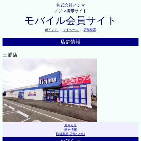
株式会社ノジマ
ノジマ携帯サイト
モバイル会員サイト
ポイント
｜
マイページ
｜
店舗検索
店舗情報
三浦店
お知らせ
基本情報
取扱商品
|
店舗へｱｸｾｽ