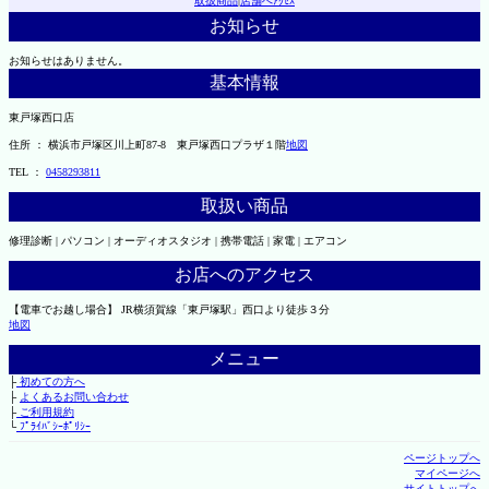
取扱商品
|
店舗へｱｸｾｽ
お知らせ
お知らせはありません。
基本情報
東戸塚西口店
住所 ： 横浜市戸塚区川上町87-8 東戸塚西口プラザ１階
地図
TEL ：
0458293811
取扱い商品
修理診断 | パソコン | オーディオスタジオ | 携帯電話 | 家電 | エアコン
お店へのアクセス
【電車でお越し場合】 JR横須賀線「東戸塚駅」西口より徒歩３分
地図
メニュー
├
初めての方へ
├
よくあるお問い合わせ
├
ご利用規約
└
ﾌﾟﾗｲﾊﾞｼｰﾎﾟﾘｼｰ
ページトップへ
マイページへ
サイトトップへ