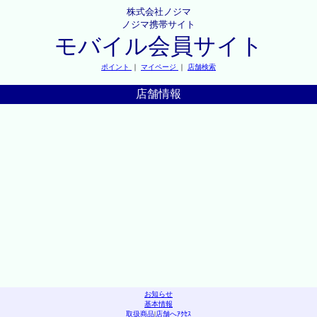
株式会社ノジマ
ノジマ携帯サイト
モバイル会員サイト
ポイント
｜
マイページ
｜
店舗検索
店舗情報
お知らせ
基本情報
取扱商品
|
店舗へｱｸｾｽ