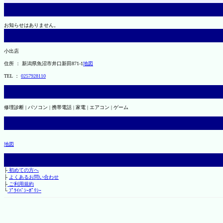
お知らせはありません。
小出店
住所 ： 新潟県魚沼市井口新田871-1
地図
TEL ：
0257928110
修理診断 | パソコン | 携帯電話 | 家電 | エアコン | ゲーム
地図
├
初めての方へ
├
よくあるお問い合わせ
├
ご利用規約
└
ﾌﾟﾗｲﾊﾞｼｰﾎﾟﾘｼｰ