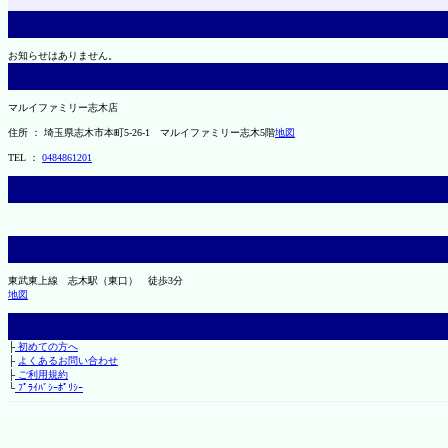
お知らせはありません。
マルイファミリー志木店
住所 ： 埼玉県志木市本町5-26-1 マルイファミリー志木5階
地図
TEL ：
0484861201
東武東上線 志木駅（東口） 徒歩3分
地図
├
初めての方へ
├
よくあるお問い合わせ
├
ご利用規約
└
ﾌﾟﾗｲﾊﾞｼｰﾎﾟﾘｼｰ