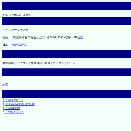
お知らせはありません。
イオンタウン守谷店
住所 ： 茨城県守谷市百合ヶ丘3丁目249-1ｲｵﾝﾀｳﾝ守谷・2F
地図
TEL ：
0297210701
修理診断 | パソコン | 携帯電話 | 家電 | エアコン | ゲーム
地図
├
初めての方へ
├
よくあるお問い合わせ
├
ご利用規約
└
ﾌﾟﾗｲﾊﾞｼｰﾎﾟﾘｼｰ