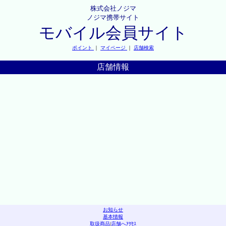
株式会社ノジマ
ノジマ携帯サイト
モバイル会員サイト
ポイント
｜
マイページ
｜
店舗検索
店舗情報
お知らせ
基本情報
取扱商品
|
店舗へｱｸｾｽ