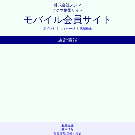
株式会社ノジマ
ノジマ携帯サイト
モバイル会員サイト
ポイント
｜
マイページ
｜
店舗検索
店舗情報
お知らせ
基本情報
取扱商品
|
店舗へｱｸｾｽ