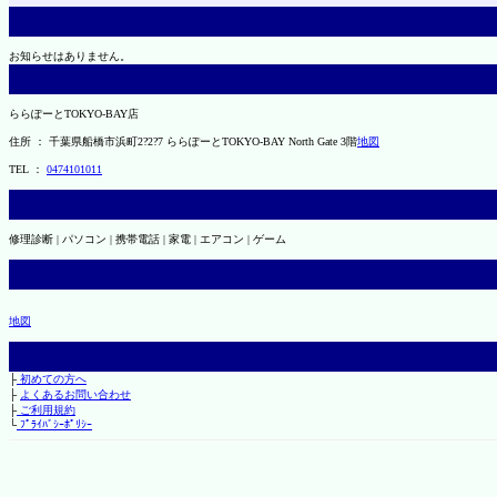
お知らせはありません。
ららぽーとTOKYO-BAY店
住所 ： 千葉県船橋市浜町2?2?7 ららぽーとTOKYO-BAY North Gate 3階
地図
TEL ：
0474101011
修理診断 | パソコン | 携帯電話 | 家電 | エアコン | ゲーム
地図
├
初めての方へ
├
よくあるお問い合わせ
├
ご利用規約
└
ﾌﾟﾗｲﾊﾞｼｰﾎﾟﾘｼｰ