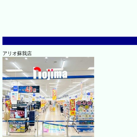
アリオ蘇我店