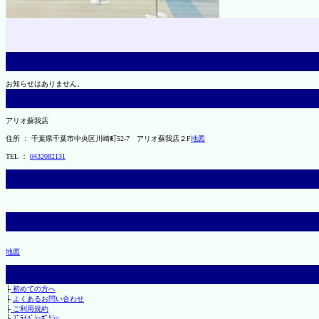
お知らせはありません。
アリオ蘇我店
住所 ： 千葉県千葉市中央区川崎町52-7 アリオ蘇我店２F
地図
TEL ：
0432082131
地図
├
初めての方へ
├
よくあるお問い合わせ
├
ご利用規約
└
ﾌﾟﾗｲﾊﾞｼｰﾎﾟﾘｼｰ