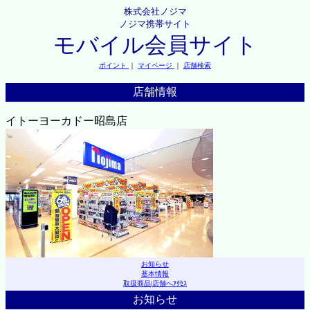
株式会社ノジマ
ノジマ携帯サイト
モバイル会員サイト
ポイント
｜
マイページ
｜
店舗検索
店舗情報
イトーヨーカドー昭島店
お知らせ
基本情報
取扱商品
|
店舗へｱｸｾｽ
お知らせ