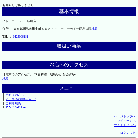
お知らせはありません。
基本情報
イトーヨーカドー昭島店
住所 ： 東京都昭島市田中町５６２-１イトーヨーカドー昭島３階
地図
TEL ：
0425006151
取扱い商品
お店へのアクセス
【電車でのアクセス】 JR青梅線 昭島駅から徒歩2分
地図
メニュー
├
初めての方へ
├
よくあるお問い合わせ
├
ご利用規約
└
ﾌﾟﾗｲﾊﾞｼｰﾎﾟﾘｼｰ
ページトップへ
マイページへ
サイトトップへ
ログアウト