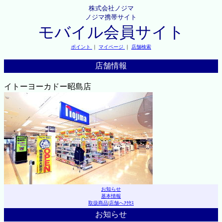
株式会社ノジマ
ノジマ携帯サイト
モバイル会員サイト
ポイント
｜
マイページ
｜
店舗検索
店舗情報
イトーヨーカドー昭島店
お知らせ
基本情報
取扱商品
|
店舗へｱｸｾｽ
お知らせ