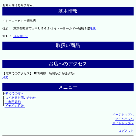
お知らせはありません。
基本情報
イトーヨーカドー昭島店
住所 ： 東京都昭島市田中町５６２-１イトーヨーカドー昭島３階
地図
TEL ：
0425006151
取扱い商品
お店へのアクセス
【電車でのアクセス】 JR青梅線 昭島駅から徒歩2分
地図
メニュー
├
初めての方へ
├
よくあるお問い合わせ
├
ご利用規約
└
ﾌﾟﾗｲﾊﾞｼｰﾎﾟﾘｼｰ
ページトップへ
マイページへ
サイトトップへ
ログアウト