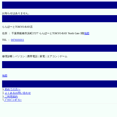
お知らせはありません。
ららぽーとTOKYO-BAY店
住所 ： 千葉県船橋市浜町2?2?7 ららぽーとTOKYO-BAY North Gate 3階
地図
TEL ：
0474101011
修理診断 | パソコン | 携帯電話 | 家電 | エアコン | ゲーム
地図
├
初めての方へ
├
よくあるお問い合わせ
├
ご利用規約
└
ﾌﾟﾗｲﾊﾞｼｰﾎﾟﾘｼｰ