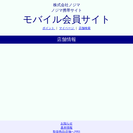
株式会社ノジマ
ノジマ携帯サイト
モバイル会員サイト
ポイント
｜
マイページ
｜
店舗検索
店舗情報
お知らせ
基本情報
取扱商品
|
店舗へｱｸｾｽ