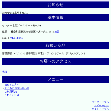
お知らせ
お知らせはありません。
基本情報
センター北店(ノースポートモール)
住所 ： 神奈川県横浜市都筑区中川中央１-25-１
地図
TEL ：
0459147661
取扱い商品
修理診断 | パソコン | 携帯電話 | 家電 | エアコン | ゲーム | デジタルプリント
お店へのアクセス
地図
メニュー
├
初めての方へ
├
よくあるお問い合わせ
├
ご利用規約
└
ﾌﾟﾗｲﾊﾞｼｰﾎﾟﾘｼｰ
ページトップへ
マイページへ
サイトトップへ