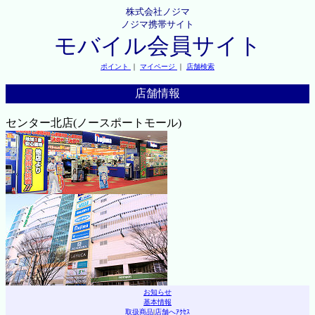
株式会社ノジマ
ノジマ携帯サイト
モバイル会員サイト
ポイント
｜
マイページ
｜
店舗検索
店舗情報
センター北店(ノースポートモール)
お知らせ
基本情報
取扱商品
|
店舗へｱｸｾｽ