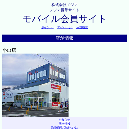
株式会社ノジマ
ノジマ携帯サイト
モバイル会員サイト
ポイント
｜
マイページ
｜
店舗検索
店舗情報
小出店
お知らせ
基本情報
取扱商品
|
店舗へｱｸｾｽ