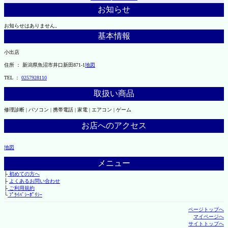
お知らせ
お知らせはありません。
基本情報
小出店
住所 ： 新潟県魚沼市井口新田871-1
地図
TEL ：
0257928110
取扱い商品
修理診断 | パソコン | 携帯電話 | 家電 | エアコン | ゲーム
お店へのアクセス
地図
メニュー
├
初めての方へ
├
よくあるお問い合わせ
├
ご利用規約
└
ﾌﾟﾗｲﾊﾞｼｰﾎﾟﾘｼｰ
ページトップへ
マイページへ
サイトトップへ